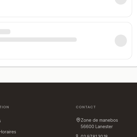
TION
CONTACT
Zone de manebos
s
56600
Lanester
 Horaires
02.97.81.30.18