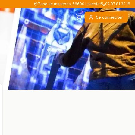
Zone de manebos, 56600 Lanester
02.97.81.30.18
Se connecter
Panier (
0
)