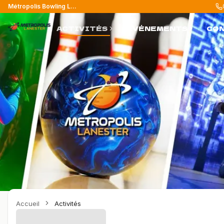
Métropolis Bowling Laser Lanester
ACTIVITÉS
ÉVÉNEMENTS
CO
Accueil
Activités