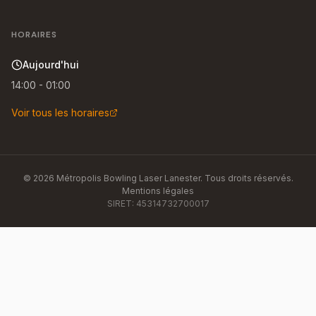
HORAIRES
Aujourd'hui
14:00 - 01:00
Voir tous les horaires
©
2026
Métropolis Bowling Laser Lanester
. Tous droits réservés.
Mentions légales
SIRET:
45314732700017